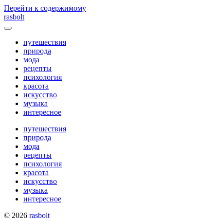
Перейти к содержимому
rasbolt
Переключатель
меню
путешествия
природа
мода
рецепты
психология
красота
искусство
музыка
интересное
путешествия
природа
мода
рецепты
психология
красота
искусство
музыка
интересное
© 2026
rasbolt