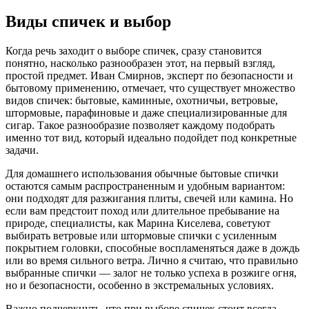
Виды спичек и выбор
Когда речь заходит о выборе спичек, сразу становится
понятно, насколько разнообразен этот, на первый взгляд,
простой предмет. Иван Смирнов, эксперт по безопасности и
бытовому применению, отмечает, что существует множество
видов спичек: бытовые, каминные, охотничьи, ветровые,
штормовые, парафиновые и даже специализированные для
сигар. Такое разнообразие позволяет каждому подобрать
именно тот вид, который идеально подойдет под конкретные
задачи.
Для домашнего использования обычные бытовые спички
остаются самым распространенным и удобным вариантом:
они подходят для разжигания плиты, свечей или камина. Но
если вам предстоит поход или длительное пребывание на
природе, специалисты, как Марина Киселева, советуют
выбирать ветровые или штормовые спички с усиленным
покрытием головки, способные воспламеняться даже в дождь
или во время сильного ветра. Лично я считаю, что правильно
выбранные спички — залог не только успеха в розжиге огня,
но и безопасности, особенно в экстремальных условиях.
Важно подчеркнуть, что при выборе спичек стоит всегда