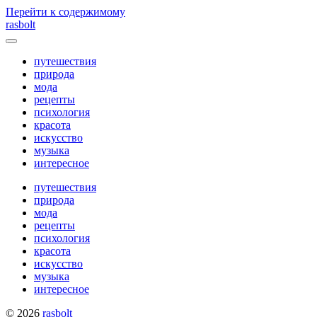
Перейти к содержимому
rasbolt
Переключатель
меню
путешествия
природа
мода
рецепты
психология
красота
искусство
музыка
интересное
путешествия
природа
мода
рецепты
психология
красота
искусство
музыка
интересное
© 2026
rasbolt