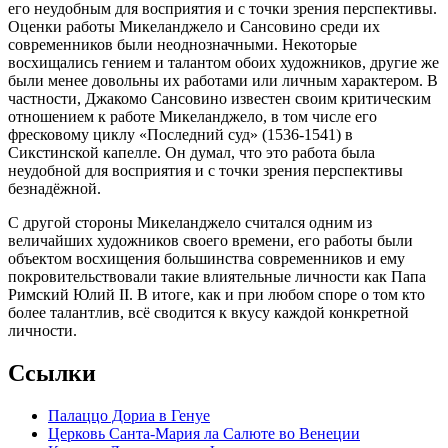
его неудобным для восприятия и с точки зрения перспективы.
Оценки работы Микеланджело и Сансовино среди их
современников были неоднозначными. Некоторые
восхищались гением и талантом обоих художников, другие же
были менее довольны их работами или личным характером. В
частности, Джакомо Сансовино известен своим критическим
отношением к работе Микеланджело, в том числе его
фресковому циклу «Последний суд» (1536-1541) в
Сикстинской капелле. Он думал, что это работа была
неудобной для восприятия и с точки зрения перспективы
безнадёжной.
С другой стороны Микеланджело считался одним из
величайших художников своего времени, его работы были
объектом восхищения большинства современников и ему
покровительствовали такие влиятельные личности как Папа
Римский Юлий II. В итоге, как и при любом споре о том кто
более талантлив, всё сводится к вкусу каждой конкретной
личности.
Ссылки
Палаццо Дориа в Генуе
Церковь Санта-Мария ла Салюте во Венеции