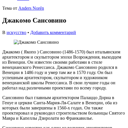
Тема от
Anders Norén
Джакомо Сансовино
В
искусство
•
Добавить комментарий
Джакомо ( Якопо ) Сансовино (1486-1570) был итальянским
архитектором и скульптором эпохи Возрождения, выходцем
из Венеции. Он известен своими работами в стиле
венецианского Ренессанса. Джакомо Сансовино родился в
Венеции в 1486 году и умер там же в 1570 году. Он был
успешным архитектором, скульптором и художником
венецианской школы Ренессанса. В свои лучшие годы он
работал над различными проектами по всему городу.
Сансовино был главным архитектором Палаццо Дориа в
Генуе и церкви Санта-Мария-Ля-Салате в Венеции, оба из
которых были завершены в 1560-х годах. Он также
проектировал и руководил строительством больницы Святого
Мавра и Капеллы Дзиролати во Франкавилье.
Сансовино известен как один из ведущих архитекторов