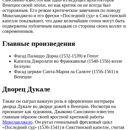
Венеции своей эпохи, но как критик он не всегда был
осторожным. Его резкие критические замечания по поводу
Микеланджело и его фрески «Последний суд» в Сикстинской
капелле показывают, что даже величайшие гении могут быть
подвержены публичным нападкам со стороны своих коллег и
современников.
Главные произведения
Фасад Палаццо Дориа (1532-1539) в Генуе
Капелла Дзиролати во Франкавилье (1540-1556) возле
Беллуно
Фасад церкви Санта-Мария ла Салюте (1556-1561) в
Венеции
Дворец Дукале
Также он сыграл важную роль в оформлении интерьера
дворца Дукале во дворце дожей в Венеции. Несмотря на
признание как художник, Джакомо Сансовино известен
главным образом своей яростной критикой работы
Микеланджело
. Он ругал гениальный фресковый цикл
«Последний суд» (1536-1541) в Сикстинской капелле, считая