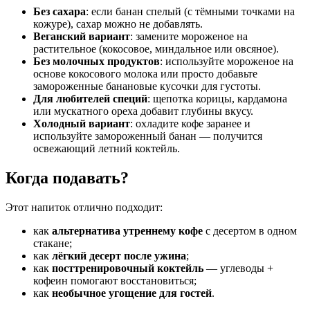
Без сахара
: если банан спелый (с тёмными точками на
кожуре), сахар можно не добавлять.
Веганский вариант
: замените мороженое на
растительное (кокосовое, миндальное или овсяное).
Без молочных продуктов
: используйте мороженое на
основе кокосового молока или просто добавьте
замороженные банановые кусочки для густоты.
Для любителей специй
: щепотка корицы, кардамона
или мускатного ореха добавит глубины вкусу.
Холодный вариант
: охладите кофе заранее и
используйте замороженный банан — получится
освежающий летний коктейль.
Когда подавать?
Этот напиток отлично подходит:
как
альтернатива утреннему кофе
с десертом в одном
стакане;
как
лёгкий десерт после ужина
;
как
посттренировочный коктейль
— углеводы +
кофеин помогают восстановиться;
как
необычное угощение для гостей
.