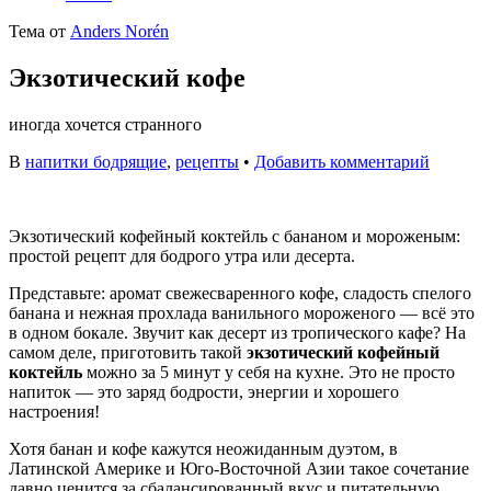
Тема от
Anders Norén
Экзотический кофе
иногда хочется странного
В
напитки бодрящие
,
рецепты
•
Добавить комментарий
Экзотический кофейный коктейль с бананом и мороженым:
простой рецепт для бодрого утра или десерта.
Представьте: аромат свежесваренного кофе, сладость спелого
банана и нежная прохлада ванильного мороженого — всё это
в одном бокале. Звучит как десерт из тропического кафе? На
самом деле, приготовить такой
экзотический кофейный
коктейль
можно за 5 минут у себя на кухне. Это не просто
напиток — это заряд бодрости, энергии и хорошего
настроения!
Хотя банан и кофе кажутся неожиданным дуэтом, в
Латинской Америке и Юго-Восточной Азии такое сочетание
давно ценится за сбалансированный вкус и питательную