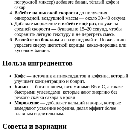
погружной миксер) добавьте банан, тёплый кофе и
сахар.
Взбейте на высокой скорости
до получения
однородной, воздушной массы — около 30–40 секунд.
Добавьте мороженое и
взбейте ещё раз
, но уже на
средней скорости — буквально 15–20 секунд, чтобы
сохранить лёгкую текстуру и не перегреть смесь.
Разлейте по бокалам
и сразу подавайте. По желанию
украсьте сверху щепоткой корицы, какао-порошка или
кусочком банана.
Польза ингредиентов
Кофе
— источник антиоксидантов и кофеина, который
улучшает концентрацию и бодрит.
Банан
— богат калием, витаминами B6 и C, а также
быстрыми углеводами, которые дают энергию без
резкого скачка сахара в крови.
Мороженое
— добавляет кальций и жиры, которые
замедляют усвоение кофеина, делая эффект более
плавным и длительным.
Советы и вариации