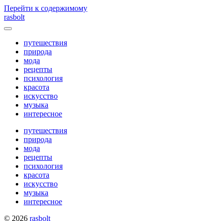
Перейти к содержимому
rasbolt
Переключатель
меню
путешествия
природа
мода
рецепты
психология
красота
искусство
музыка
интересное
путешествия
природа
мода
рецепты
психология
красота
искусство
музыка
интересное
© 2026
rasbolt